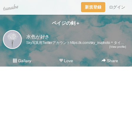
tuna.be
新規登録
ログイン
ペイジの剣＋
水色が好き
Sky写真用Twitterアカウントhttps://x.com/sky_iruphoto＊タイトルを付けるのが面倒なので、タイトルから本文が始まっていることが多いです。
[View profile]
Gallery
Love
Share