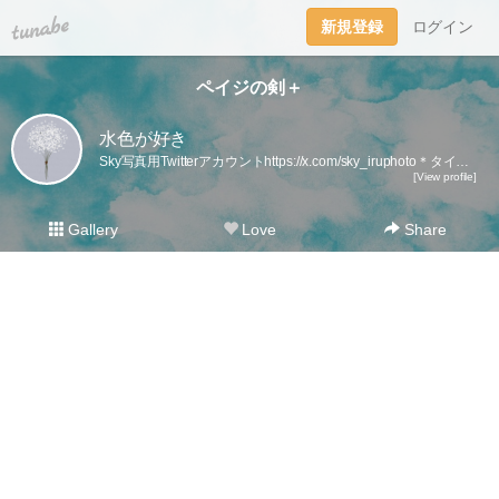
tuna.be
新規登録
ログイン
ペイジの剣＋
水色が好き
Sky写真用Twitterアカウントhttps://x.com/sky_iruphoto＊タイトルを付けるのが面倒なので、タイトルから本文が始まっていることが多いです。
[View profile]
Gallery
Love
Share