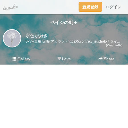
tuna.be
新規登録
ログイン
ペイジの剣＋
水色が好き
Sky写真用Twitterアカウントhttps://x.com/sky_iruphoto＊タイトルを付けるのが面倒なので、タイトルから本文が始まっていることが多いです。
[View profile]
Gallery
Love
Share