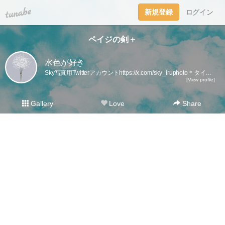
tuna.be
新規登録
ログイン
ペイジの剣＋
水色が好き
Sky写真用Twitterアカウントhttps://x.com/sky_iruphoto＊タイトルを付けるのが面倒なので、タイトルから本文が始まっていることが多いです。
[View profile]
Gallery
Love
Share